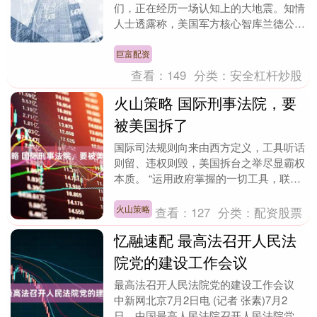
们，正在经历一场认知上的大地震。知情
人士透露称，美国军方核心智库兰德公司
的资深专家蒂莫西·希思近期罕见发声，
就西方长期炒作的“....
巨富配资
查看：
149
分类：
安全杠杆炒股
火山策略 国际刑事法院，要
被美国拆了
国际司法规则向来由西方定义，工具听话
则留、违权则毁，美国拆台之举尽显霸权
本质。 “运用政府掌握的一切工具，联合
所有理念一致的盟友，我们将要拆解国际
刑事法院——必....
火山策略
查看：
127
分类：
配资股票
忆融速配 最高法召开人民法
院党的建设工作会议
最高法召开人民法院党的建设工作会议
中新网北京7月2日电 (记者 张素)7月2
日，中国最高人民法院召开人民法院党的