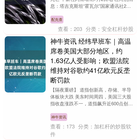
息：塔吉克斯坦“霍瓦尔”国家通讯社2日
援引塔内务部消息称，该国首都杜尚别附
近一公路....
配先查
查看：
203
分类：
安全杠杆炒股
神牛资讯 经纬早班车｜高温
席卷美国大部分地区，约
1.63亿人受影响；欧盟法院
维持对谷歌约41亿欧元反垄
断罚款
【隔夜重磅】 道指创新高，存储、半导
体板块大跌 美东时间周四，美国三大股
指收盘涨跌不一，道指飙升近600点创新
高，芯片股拖累纳指走低。截至收盘，道
指涨1.14%....
神牛资讯
查看：
173
分类：
加杠杆的炒股软
件