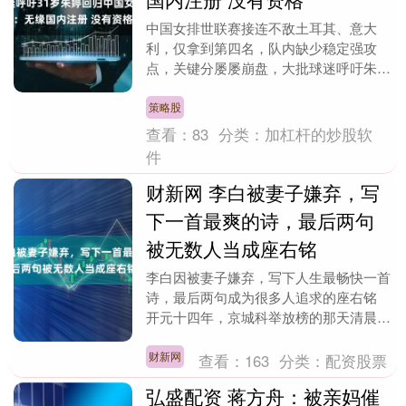
中国女排世联赛接连不敌土耳其、意大
利，仅拿到第四名，队内缺少稳定强攻
点，关键分屡屡崩盘，大批球迷呼吁朱婷
回归，引起热议。 中国女排在世联赛的
表现，可以看出队伍少....
策略股
查看：
83
分类：
加杠杆的炒股软
件
财新网 李白被妻子嫌弃，写
下一首最爽的诗，最后两句
被无数人当成座右铭
李白因被妻子嫌弃，写下人生最畅快一首
诗，最后两句成为很多人追求的座右铭
开元十四年，京城科举放榜的那天清晨，
长安朱雀大街上挤满了赶考书生，榜单贴
出后有人痛哭失声....
财新网
查看：
163
分类：
配资股票
弘盛配资 蒋方舟：被亲妈催