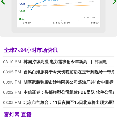
全球7×24小时市场快讯
03:10 PM
韩国持续高温 电力需求创今年新高
韩国电力交易所9日发布的数据显示，受持续热浪影响，韩国电力需求近日创下今年以来新高。韩联社援引这组数据报道，本月7日，韩国最高电力需求达到95.321吉瓦。目前备用电力为8.2吉瓦，一旦备用电力低于5.5吉瓦，将触发电力供应紧急警报。韩国政府预期今后一周电力需求还将持续攀升。这一方面是由于高温天气尚无缓解迹象，另一方面是因夏季假期结束后，工业生产会加大马力。（新华社）
03:05 PM
台风白海豚将于今天傍晚前
03:03 PM
胡塞武装称袭击沙
03:02 PM
中
03:02 PM
北京市
富灯网 直播