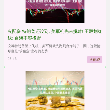
火配资 特朗普还没到, 美军机先来挑衅! 王毅划红
线: 台海不容撒野
没等特朗普登上飞机，美军机就先跑到台海转了一圈，这般情
形岂是“求稳定”应有的态势....
03-13
火配资