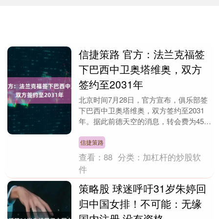
信捷策路 官方：法兰克福签
下巴西中卫奥塔维奥，双方
签约至2031年
北京时间7月28日，官方宣布，俱乐部签
下巴西中卫奥塔维奥，双方签约至2031
年。据此前德天空的消息，转会费为450
万+浮动。 法兰克福足球俱乐部与阿马多
拉之星俱....
信捷策路
查看：
88
分类：
加杠杆的炒股软
件
策略股 球迷呼吁31岁朱婷回
归中国女排！不可能：无缘
国内注册 没有资格