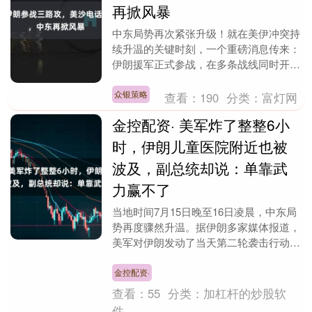
再掀风暴
中东局势再次紧张升级！就在美伊冲突持
续升温的关键时刻，一个重磅消息传来：
伊朗援军正式参战，在多条战线同时开辟
第二战场。特朗普紧急亲自打电话给沙
特，而华盛顿的军事....
众银策略
查看：
190
分类：
富灯网
金控配资· 美军炸了整整6小
时，伊朗儿童医院附近也被
波及，副总统却说：单靠武
力赢不了
当地时间7月15日晚至16日凌晨，中东局
势再度骤然升温。据伊朗多家媒体报道，
美军对伊朗发动了当天第二轮袭击行动，
这场军事打击持续长达6小时，多个伊朗
境内目标遭到....
金控配资·
查看：
55
分类：
加杠杆的炒股软
件