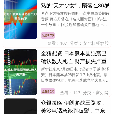
熟的“天才少女”，陨落在36岁
▼点下方播放按钮收听十点主播绛染朗读
音频 蒋方舟曾在《名人面对面》中讲过
一个故事： 阿拉斯加雪橇犬在雪地上走
的时候是没有坐标的，它可能以为自己一
直走的是直路，但....
弘盛配资
查看：
107
分类：
安全杠杆炒股
金猪配资 日本熊本县强震已
确认数人死亡 财产损失严重
新华社东京7月28日电（记者李子越 陈泽
安）日本熊本县28日发生7.1级地震。据
日本媒体报道，地震已造成当地大量人员
受伤，目前已确认有数人死亡，多处房屋
倒塌，设....
金猪配资
查看：
142
分类：
富灯网
众银策略 伊朗参战三路攻，
美沙电话急谈判破裂，中东