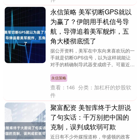
永信策略 美军切断GPS就以
为赢了？伊朗用手机信号导
航，导弹追着美军舰炸，五
角大楼彻底慌了
据公开资料，美军在中东向来喜欢玩的一
手就是切断GPS信号，以为这样就能让
对手的精确制导武器变成瞎子。可最近伊
朗导弹和无人机却打了五角大楼的脸——
不仅没失灵，反而....
永信策略
查看：
146
分类：
加杠杆的炒股软
件
聚富配资 美智库终于大胆说
了句实话：千万别把中国的
克制，误判成软弱可欺
近日有不少外媒报道称，华盛顿的政客