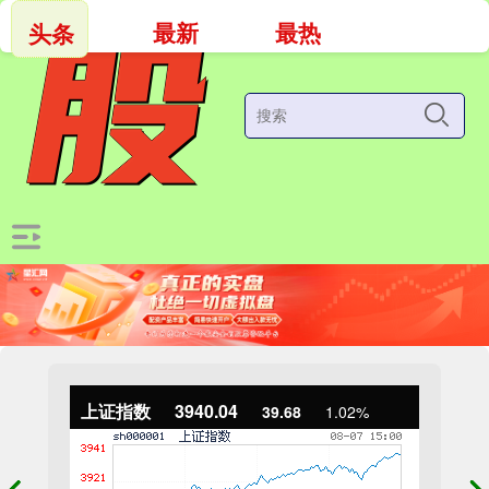
最新
最热
头条
上证指数
3940.04
39.68
1.02%