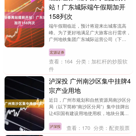
站！广东城际端午假期加开
158列次
端午假期临近，预计将迎来出城客流高
峰。为了更好地满足广大旅客出行需求，
广州地铁集团广东城际运营公司（下
称“广东城际”）将在端午假日期间加大运
力投放，保障旅客出行....
宏源证券
查看：
164
分类：
加杠杆的炒股软
件
泸深投 广州南沙区集中挂牌4
宗产业用地
近日，广州市规划和自然资源局南沙区分
局（以下简称“南沙区分局”）集中挂牌出
让4宗国有建设用地使用权，地块分属榄
核镇、黄阁镇、珠江街、龙穴街，分别布
局电气机械制造....
泸深投
查看：
170
分类：
配资股票