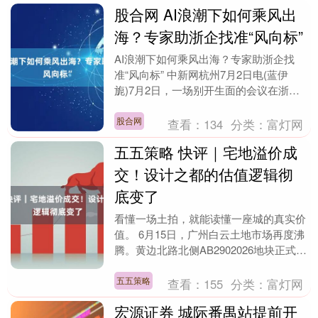
股合网 AI浪潮下如何乘风出
海？专家助浙企找准“风向标”
AI浪潮下如何乘风出海？专家助浙企找
准“风向标” 中新网杭州7月2日电(蓝伊
旎)7月2日，一场别开生面的会议在浙江
杭州举行。2026年第二期“浙里出海”宏观
形势....
股合网
查看：
134
分类：
富灯网
五五策略 快评｜宅地溢价成
交！设计之都的估值逻辑彻
底变了
看懂一场土拍，就能读懂一座城的真实价
值。 6月15日，广州白云土地市场再度沸
腾。黄边北路北侧AB2902026地块正式出
让，保利、越秀、国贸三家头部房企经过
27....
五五策略
查看：
155
分类：
富灯网
宏源证券 城际番禺站提前开