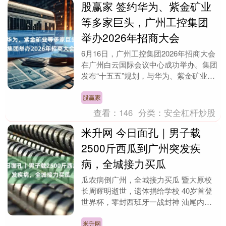
股赢家 签约华为、紫金矿业
等多家巨头，广州工控集团
举办2026年招商大会
6月16日，广州工控集团2026年招商大会
在广州白云国际会议中心成功举办。集团
发布“十五五”规划，与华为、紫金矿业等
多家世界500强及行业龙头企业、金融机
构等集....
股赢家
查看：
146
分类：
安全杠杆炒股
米升网 今日面孔｜男子载
2500斤西瓜到广州突发疾
病，全城接力买瓜
瓜农病倒广州，全城接力买瓜 暨大原校
长周耀明逝世，遗体捐给学校 40岁首登
世界杯，零封西班牙一战封神 汕尾内涝
严重，烤鸡少年驰援家乡 高位截瘫休学3
年的他，已被....
米升网