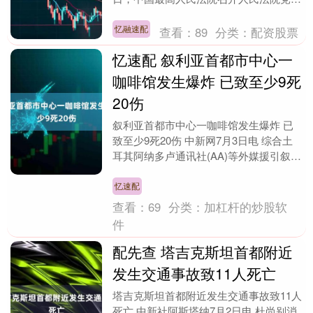
建设工作会议，最高人民法院党组书记、
院长张军对....
忆融速配
查看：
89
分类：
配资股票
忆速配 叙利亚首都市中心一
咖啡馆发生爆炸 已致至少9死
20伤
叙利亚首都市中心一咖啡馆发生爆炸 已
致至少9死20伤 中新网7月3日电 综合土
耳其阿纳多卢通讯社(AA)等外媒援引叙利
亚国家电视台报道，当地时间2日，叙利
亚首都....
忆速配
查看：
69
分类：
加杠杆的炒股软
件
配先查 塔吉克斯坦首都附近
发生交通事故致11人死亡
塔吉克斯坦首都附近发生交通事故致11人
死亡 中新社阿斯塔纳7月2日电 杜尚别消