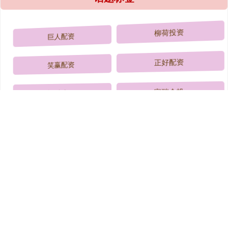
巨人配资
柳荷投资
笑赢配资
正好配资
忆融速配
富瑞众投
巨富配资
中证50策略
升富配资
宏源证券
创同配资
赢金配资网
全部话题标签